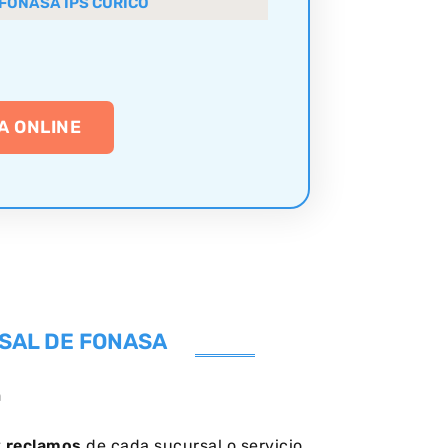
FONASA IPS CURICÓ
A ONLINE
SAL DE FONASA
a
y
reclamos
de cada sucursal o servicio.