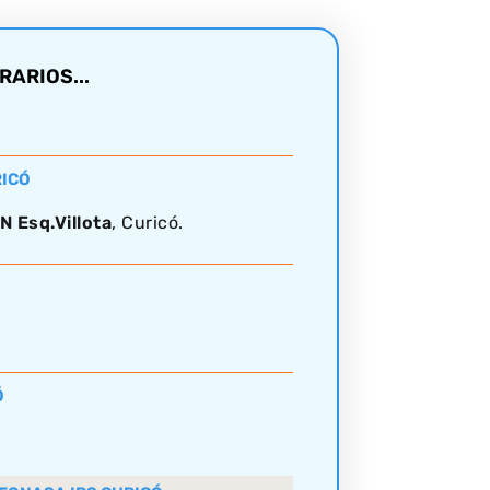
RARIOS...
RICÓ
N Esq.Villota
, Curicó.
s
Ó