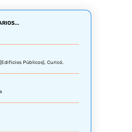
RIOS...
(Edificios Públicos), Curicó.
s